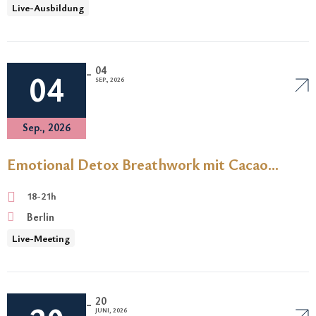
Live-Ausbildung
04
-
04
SEP., 2026
Sep., 2026
Emotional Detox Breathwork mit Cacao
und Get Together – 18-21h
18-21h
Berlin
Live-Meeting
20
-
JUNI, 2026