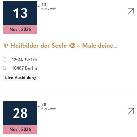
13
-
13
NOV., 2026
Nov., 2026
✨ Heilbilder der Seele 🎨 – Male deine
Seelenfrequenz und erstelle dein
19-22, 10-17h
persönliches Heilbild der eigenen Seele
10407 Berlin
Live-Ausbildung
28
-
28
NOV., 2026
Nov., 2026