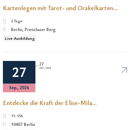
Kartenlegen mit Tarot- und Orakelkarten
(Grundlagen Kurs)
2 Tage
Berlin, Prenzlauer Berg
Live-Ausbildung
27
-
27
SEP., 2026
Sep., 2026
Entdecke die Kraft der Elise-Mila
Heilmethode und werde Kanal durch eine
11-15h
Elisen Einweihung
10407 Berlin